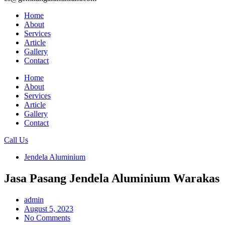
Home
About
Services
Article
Gallery
Contact
Home
About
Services
Article
Gallery
Contact
Call Us
Jendela Aluminium
Jasa Pasang Jendela Aluminium Warakas
admin
August 5, 2023
No Comments