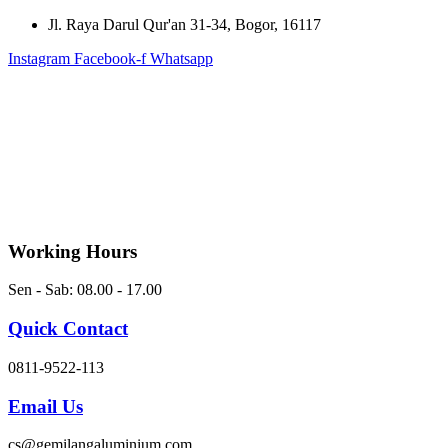
Skip
Jl. Raya Darul Qur'an 31-34, Bogor, 16117
to
Instagram
Facebook-f
Whatsapp
content
Working Hours
Sen - Sab: 08.00 - 17.00
Quick Contact
0811-9522-113
Email Us
cs@gemilangaluminium.com