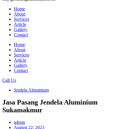
Home
About
Services
Article
Gallery
Contact
Home
About
Services
Article
Gallery
Contact
Call Us
Jendela Aluminium
Jasa Pasang Jendela Aluminium
Sukamakmur
admin
August 22, 2023