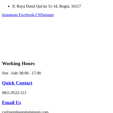
Skip
Jl. Raya Darul Qur'an 31-34, Bogor, 16117
to
Instagram
Facebook-f
Whatsapp
content
Working Hours
Sen - Sab: 08.00 - 17.00
Quick Contact
0811-9522-113
Email Us
cs@gemilangaluminium.com