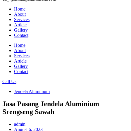
Home
About
Services
Article
Gallery
Contact
Home
About
Services
Article
Gallery
Contact
Call Us
Jendela Aluminium
Jasa Pasang Jendela Aluminium
Srengseng Sawah
admin
August 6, 2023