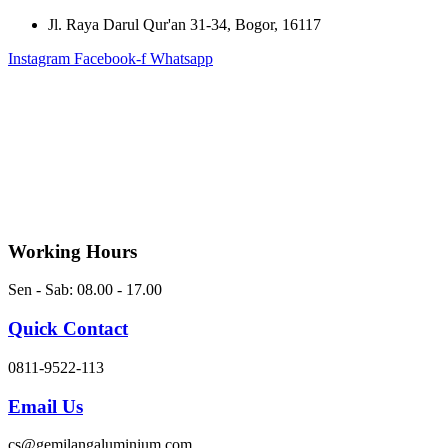
Skip
Jl. Raya Darul Qur'an 31-34, Bogor, 16117
to
Instagram
Facebook-f
Whatsapp
content
Working Hours
Sen - Sab: 08.00 - 17.00
Quick Contact
0811-9522-113
Email Us
cs@gemilangaluminium.com