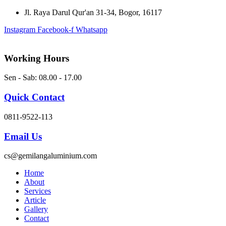
Skip
Jl. Raya Darul Qur'an 31-34, Bogor, 16117
to
Instagram
Facebook-f
Whatsapp
content
Working Hours
Sen - Sab: 08.00 - 17.00
Quick Contact
0811-9522-113
Email Us
cs@gemilangaluminium.com
Home
About
Services
Article
Gallery
Contact