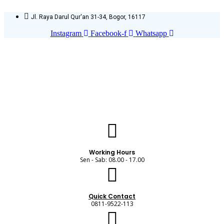
Skip
to
Jl. Raya Darul Qur'an 31-34, Bogor, 16117
content
Instagram
Facebook-f
Whatsapp
Working Hours
Sen - Sab: 08.00 - 17.00
Quick Contact
0811-9522-113