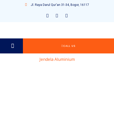
Jl. Raya Darul Qur'an 31-34, Bogor, 16117
CALL US
Jendela Aluminium
Jasa Pasang
Jendela
Aluminium