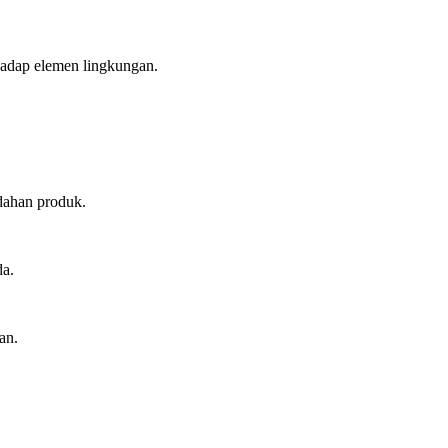
hadap elemen lingkungan.
dahan produk.
da.
an.