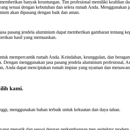
memberikan banyak keuntungan. Tim profesional memiliki keahlian da
ang sesuai dengan kebutuhan dan selera rumah Anda. Menggunakan jas
nium akan dipasang dengan baik dan aman.
sa pasang jendela aluminium dapat memberikan gambaran tentang kepu
mberikan hasil yang memuaskan.
untuk mempercantik rumah Anda. Keindahan, keunggulan, dan beragam 
 Dengan menggunakan jasa pasang jendela aluminium profesional, And
kian, Anda dapat menciptakan rumah impian yang nyaman dan menawan 
lih kami.
inggi, menggunakan bahan terbaik untuk kekuatan dan daya tahan.
ang menarik dan sesuai dengan perkembangan tren arsitektur modern.