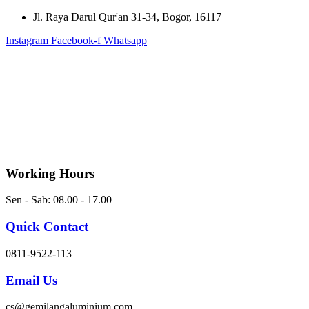
Skip
Jl. Raya Darul Qur'an 31-34, Bogor, 16117
to
Instagram
Facebook-f
Whatsapp
content
Working Hours
Sen - Sab: 08.00 - 17.00
Quick Contact
0811-9522-113
Email Us
cs@gemilangaluminium.com