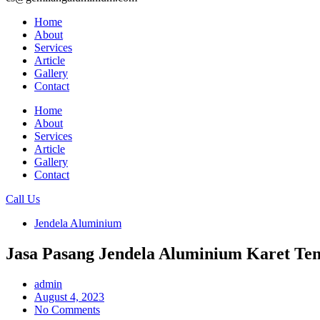
Home
About
Services
Article
Gallery
Contact
Home
About
Services
Article
Gallery
Contact
Call Us
Jendela Aluminium
Jasa Pasang Jendela Aluminium Karet Ten
admin
August 4, 2023
No Comments