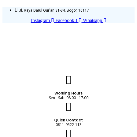
Skip
to
Jl. Raya Darul Qur'an 31-34, Bogor, 16117
content
Instagram
Facebook-f
Whatsapp
Working Hours
Sen - Sab: 08.00 - 17.00
Quick Contact
0811-9522-113