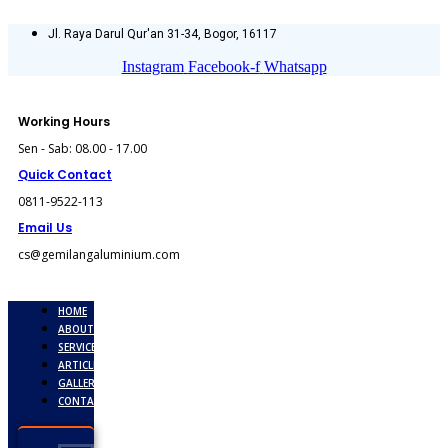
Skip
to
Jl. Raya Darul Qur'an 31-34, Bogor, 16117
content
Instagram
Facebook-f
Whatsapp
Working Hours
Sen - Sab: 08.00 - 17.00
Quick Contact
0811-9522-113
Email Us
cs@gemilangaluminium.com
HOME
ABOUT
SERVICES
ARTICLE
GALLERY
CONTACT