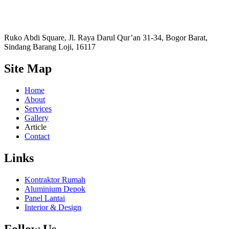
Ruko Abdi Square, Jl. Raya Darul Qur’an 31-34, Bogor Barat,
Sindang Barang Loji, 16117
Site Map
Home
About
Services
Gallery
Article
Contact
Links
Kontraktor Rumah
Aluminium Depok
Panel Lantai
Interior & Design
Follow Us