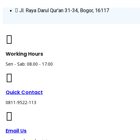
Skip
Jl. Raya Darul Qur'an 31-34, Bogor, 16117
to
content
Working Hours
Sen - Sab: 08.00 - 17.00
Quick Contact
0811-9522-113
Email Us