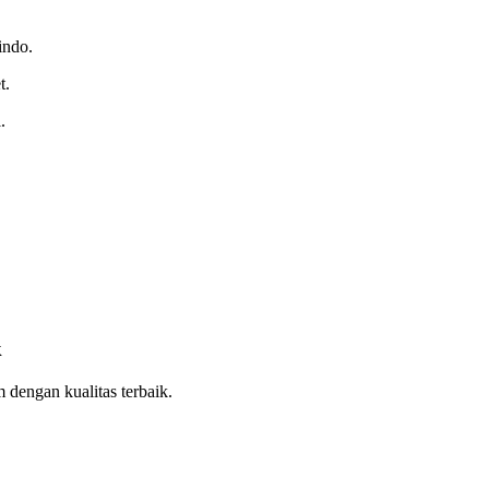
indo.
t.
.
k
engan kualitas terbaik.