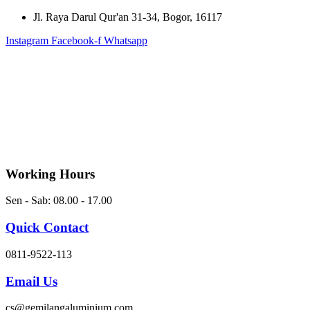
Skip
Jl. Raya Darul Qur'an 31-34, Bogor, 16117
to
Instagram
Facebook-f
Whatsapp
content
Working Hours
Sen - Sab: 08.00 - 17.00
Quick Contact
0811-9522-113
Email Us
cs@gemilangaluminium.com