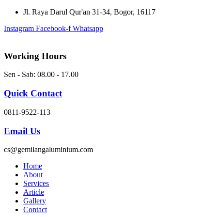
Skip
Jl. Raya Darul Qur'an 31-34, Bogor, 16117
to
Instagram
Facebook-f
Whatsapp
content
Working Hours
Sen - Sab: 08.00 - 17.00
Quick Contact
0811-9522-113
Email Us
cs@gemilangaluminium.com
Home
About
Services
Article
Gallery
Contact