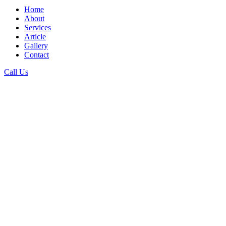
Home
About
Services
Article
Gallery
Contact
Call Us