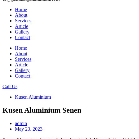
Home
About
Services
Article
Gallery
Contact
Home
About
Services
Article
Gallery
Contact
Call Us
Kusen Aluminium
Kusen Aluminium Senen
admin
May 23, 2023