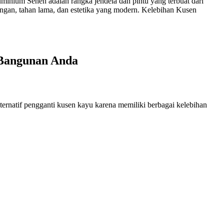
nium Senen adalah rangka jendela dan pintu yang terbuat dari
ingan, tahan lama, dan estetika yang modern. Kelebihan Kusen
 Bangunan Anda
ernatif pengganti kusen kayu karena memiliki berbagai kelebihan