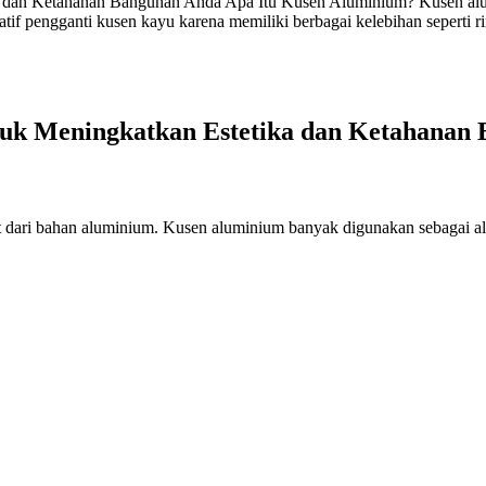
 dan Ketahanan Bangunan Anda Apa Itu Kusen Aluminium? Kusen alumi
if pengganti kusen kayu karena memiliki berbagai kelebihan seperti r
ntuk Meningkatkan Estetika dan Ketahanan
t dari bahan aluminium. Kusen aluminium banyak digunakan sebagai alt