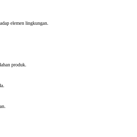
hadap elemen lingkungan.
dahan produk.
da.
an.