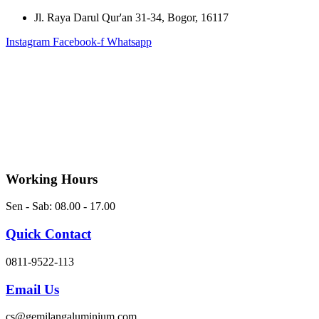
Skip
Jl. Raya Darul Qur'an 31-34, Bogor, 16117
to
Instagram
Facebook-f
Whatsapp
content
Working Hours
Sen - Sab: 08.00 - 17.00
Quick Contact
0811-9522-113
Email Us
cs@gemilangaluminium.com