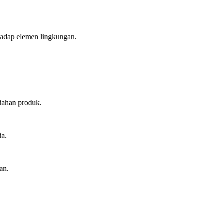
hadap elemen lingkungan.
dahan produk.
da.
an.