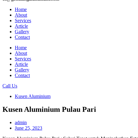
Home
About
Services
Article
Gallery
Contact
Home
About
Services
Article
Gallery
Contact
Call Us
Kusen Aluminium
Kusen Aluminium Pulau Pari
admin
June 25, 2023