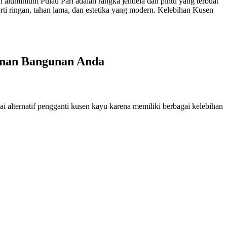
luminium Pulau Pari adalah rangka jendela dan pintu yang terbuat
rti ringan, tahan lama, dan estetika yang modern. Kelebihan Kusen
hanan Bangunan Anda
 alternatif pengganti kusen kayu karena memiliki berbagai kelebihan