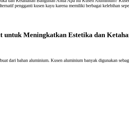
etika dan Ketahanan Bangunan Anda Apa Itu Kusen Aluminium? Kusen a
ernatif pengganti kusen kayu karena memiliki berbagai kelebihan sepe
at untuk Meningkatkan Estetika dan Keta
erbuat dari bahan aluminium. Kusen aluminium banyak digunakan sebagai