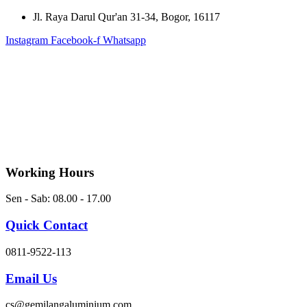
Skip
Jl. Raya Darul Qur'an 31-34, Bogor, 16117
to
Instagram
Facebook-f
Whatsapp
content
Working Hours
Sen - Sab: 08.00 - 17.00
Quick Contact
0811-9522-113
Email Us
cs@gemilangaluminium.com