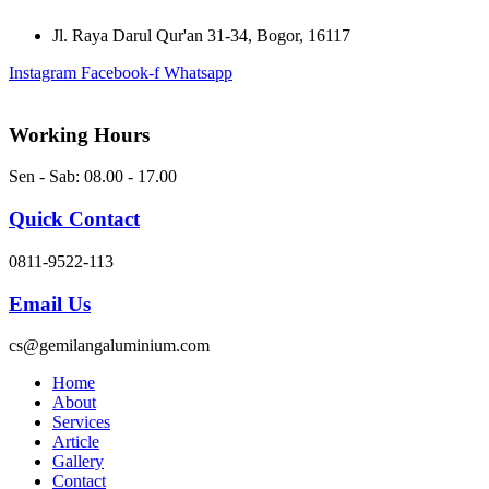
Skip
Jl. Raya Darul Qur'an 31-34, Bogor, 16117
to
content
Instagram
Facebook-f
Whatsapp
Working Hours
Sen - Sab: 08.00 - 17.00
Quick Contact
0811-9522-113
Email Us
cs@gemilangaluminium.com
Home
About
Services
Article
Gallery
Contact