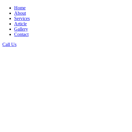
Home
About
Services
Article
Gallery
Contact
Call Us