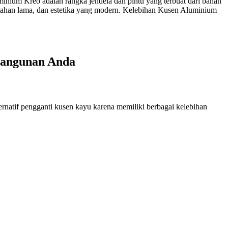
ium Kreo adalah rangka jendela dan pintu yang terbuat dari bahan
, tahan lama, dan estetika yang modern. Kelebihan Kusen Aluminium
Bangunan Anda
rnatif pengganti kusen kayu karena memiliki berbagai kelebihan