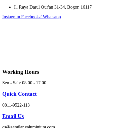
Skip
Jl. Raya Darul Qur'an 31-34, Bogor, 16117
to
Instagram
Facebook-f
Whatsapp
content
Working Hours
Sen - Sab: 08.00 - 17.00
Quick Contact
0811-9522-113
Email Us
cs@gemilangaluminium.com