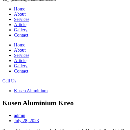
Home
About
Services
Article
Gallery
Contact
Home
About
Services
Article
Gallery
Contact
Call Us
Kusen Aluminium
Kusen Aluminium Kreo
admin
July 28, 2023