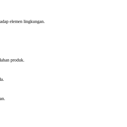
hadap elemen lingkungan.
dahan produk.
da.
an.