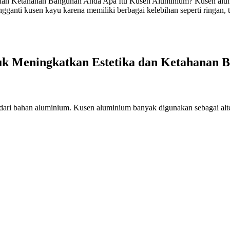
dan Ketahanan Bangunan Anda Apa Itu Kusen Aluminium? Kusen alumin
gganti kusen kayu karena memiliki berbagai kelebihan seperti ringan
tuk Meningkatkan Estetika dan Ketahanan 
 dari bahan aluminium. Kusen aluminium banyak digunakan sebagai alte