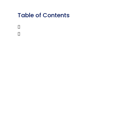
Table of Contents
Kusen
Aluminium
Kenanga :
Solusi