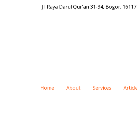
Jl. Raya Darul Qur'an 31-34, Bogor, 16117
Home
About
Services
Articl
Kusen Alumin