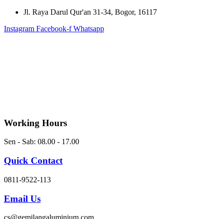
Skip
Jl. Raya Darul Qur'an 31-34, Bogor, 16117
to
Instagram
Facebook-f
Whatsapp
content
Working Hours
Sen - Sab: 08.00 - 17.00
Quick Contact
0811-9522-113
Email Us
cs@gemilangaluminium.com