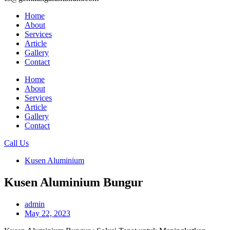
Home
About
Services
Article
Gallery
Contact
Home
About
Services
Article
Gallery
Contact
Call Us
Kusen Aluminium
Kusen Aluminium Bungur
admin
May 22, 2023