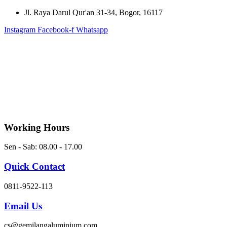
Skip
Jl. Raya Darul Qur'an 31-34, Bogor, 16117
to
Instagram
Facebook-f
Whatsapp
content
Working Hours
Sen - Sab: 08.00 - 17.00
Quick Contact
0811-9522-113
Email Us
cs@gemilangaluminium.com