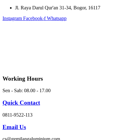
Skip
Jl. Raya Darul Qur'an 31-34, Bogor, 16117
to
Instagram
Facebook-f
Whatsapp
content
Working Hours
Sen - Sab: 08.00 - 17.00
Quick Contact
0811-9522-113
Email Us
cs@gemilangaluminium.com