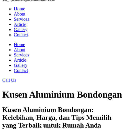
Home
About
Services
Article
Gallery
Contact
Home
About
Services
Article
Gallery
Contact
Call Us
Kusen Aluminium Bondongan
Kusen Aluminium Bondongan:
Kelebihan, Harga, dan Tips Memilih
yang Terbaik untuk Rumah Anda